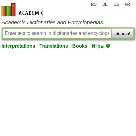
RU
DE
ES
FR
en-academic.com
Academic Dictionaries and Encyclopedias
Search!
Interpretations
Translations
Books
Игры ⚽