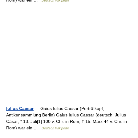
Rom) war ein …
Deutsch Wikipedia
Iulius Caesar
— Gaius Iulius Caesar (Porträtkopf,
Antikensammlung Berlin) Gaius Iulius Caesar (deutsch: Julius
Cäsar; * 13. Juli[1] 100 v. Chr. in Rom; † 15. März 44 v. Chr. in
Rom) war ein …
Deutsch Wikipedia