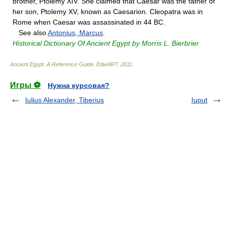
brother, Ptolemy XIV. She claimed that Caesar was the father of
her son, Ptolemy XV, known as Caesarion. Cleopatra was in
Rome when Caesar was assassinated in 44 BC.
See also
Antonius, Marcus
.
Historical Dictionary Of Ancient Egypt by Morris L. Bierbrier
Ancient Egypt. A Reference Guide
.
EdwART
.
2011
.
Игры ⚽
Нужна курсовая?
Iulius Alexander, Tiberius
Iuput