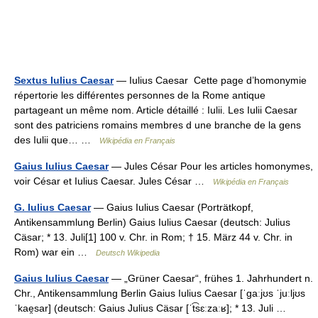
Sextus Iulius Caesar
— Iulius Caesar Cette page d’homonymie
répertorie les différentes personnes de la Rome antique
partageant un même nom. Article détaillé : Iulii. Les Iulii Caesar
sont des patriciens romains membres d une branche de la gens
des Iulii que… …
Wikipédia en Français
Gaius Iulius Caesar
— Jules César Pour les articles homonymes,
voir César et Iulius Caesar. Jules César …
Wikipédia en Français
G. Iulius Caesar
— Gaius Iulius Caesar (Porträtkopf,
Antikensammlung Berlin) Gaius Iulius Caesar (deutsch: Julius
Cäsar; * 13. Juli[1] 100 v. Chr. in Rom; † 15. März 44 v. Chr. in
Rom) war ein …
Deutsch Wikipedia
Gaius Iulius Caesar
— „Grüner Caesar“, frühes 1. Jahrhundert n.
Chr., Antikensammlung Berlin Gaius Iulius Caesar [ˈgaːjʊs ˈjuːljʊs
ˈkae̯sar] (deutsch: Gaius Julius Cäsar [ˈt͡sɛːzaːʁ]; * 13. Juli …