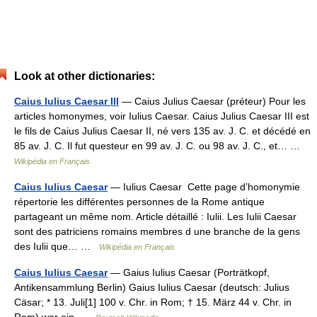
Look at other dictionaries:
Caius Iulius Caesar III
— Caius Julius Caesar (préteur) Pour les
articles homonymes, voir Iulius Caesar. Caius Julius Caesar III est
le fils de Caius Julius Caesar II, né vers 135 av. J. C. et décédé en
85 av. J. C. Il fut questeur en 99 av. J. C. ou 98 av. J. C., et… …
Wikipédia en Français
Caius Iulius Caesar
— Iulius Caesar Cette page d’homonymie
répertorie les différentes personnes de la Rome antique
partageant un même nom. Article détaillé : Iulii. Les Iulii Caesar
sont des patriciens romains membres d une branche de la gens
des Iulii que… …
Wikipédia en Français
Caius Iulius Caesar
— Gaius Iulius Caesar (Porträtkopf,
Antikensammlung Berlin) Gaius Iulius Caesar (deutsch: Julius
Cäsar; * 13. Juli[1] 100 v. Chr. in Rom; † 15. März 44 v. Chr. in