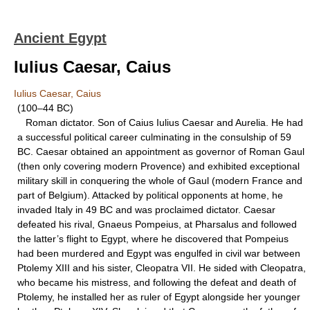
Ancient Egypt
Iulius Caesar, Caius
Iulius Caesar, Caius
(100–44 BC)
Roman dictator. Son of Caius Iulius Caesar and Aurelia. He had
a successful political career culminating in the consulship of 59
BC. Caesar obtained an appointment as governor of Roman Gaul
(then only covering modern Provence) and exhibited exceptional
military skill in conquering the whole of Gaul (modern France and
part of Belgium). Attacked by political opponents at home, he
invaded Italy in 49 BC and was proclaimed dictator. Caesar
defeated his rival, Gnaeus Pompeius, at Pharsalus and followed
the latter’s flight to Egypt, where he discovered that Pompeius
had been murdered and Egypt was engulfed in civil war between
Ptolemy XIII and his sister, Cleopatra VII. He sided with Cleopatra,
who became his mistress, and following the defeat and death of
Ptolemy, he installed her as ruler of Egypt alongside her younger